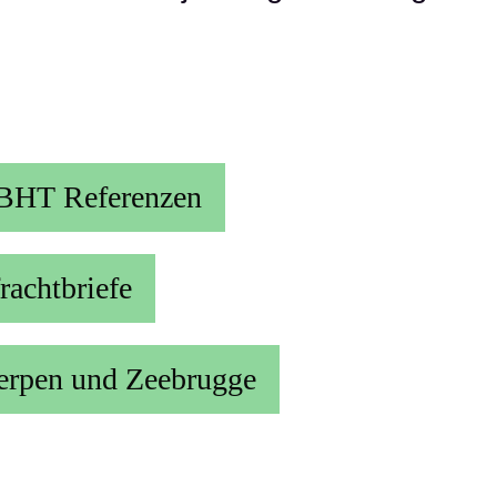
BHT Referenzen
rachtbriefe
erpen und Zeebrugge