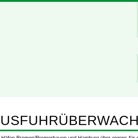
 AUSFUHRÜBERWAC
n Häfen Bremen/Bremerhaven und Hamburg über eigens für di