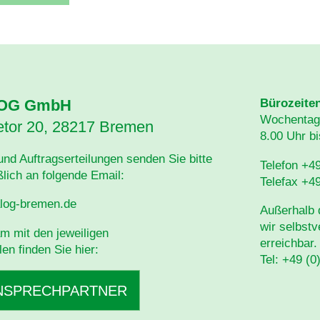
OG GmbH
Bürozeite
Wochentag
tor 20, 28217 Bremen
8.00 Uhr b
und Auftragserteilungen senden Sie bitte
Telefon +49
lich an folgende Email:
Telefax +49
log-bremen.de
Außerhalb 
wir selbstv
m mit den jeweiligen
erreichbar.
en finden Sie hier:
Tel: +49 (0
NSPRECHPARTNER